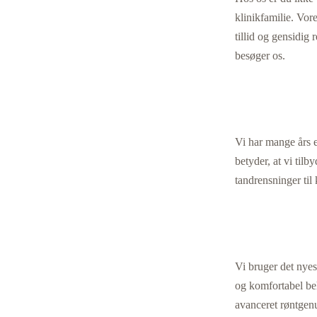
klinikfamilie. Vor
tillid og gensidig r
besøger os.
Vi har mange års e
betyder, at vi tilb
tandrensninger til
Vi bruger det nyes
og komfortabel be
avanceret røntgenu