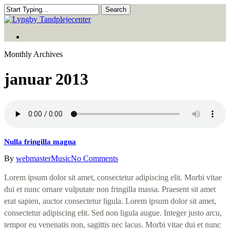
Skip
Search
to
Close
main
Search
Menu
content
Menu
Monthly Archives
januar 2013
Nulla fringilla magna
By
webmaster
Music
No Comments
Lorem ipsum dolor sit amet, consectetur adipiscing elit. Morbi vitae
dui et nunc ornare vulputate non fringilla massa. Praesent sit amet
erat sapien, auctor consectetur ligula. Lorem ipsum dolor sit amet,
consectetur adipiscing elit. Sed non ligula augue. Integer justo arcu,
tempor eu venenatis non, sagittis nec lacus. Morbi vitae dui et nunc